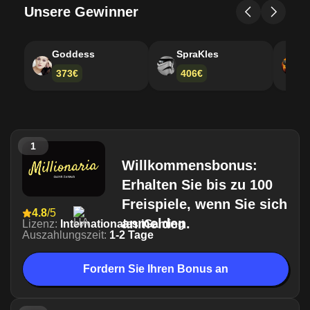
Unsere Gewinner
Gaming überallhin mitzunehmen
So erhalten Sie die mobile App und nutzen sie
Goddess
SpraKles
G
Nehmen Sie an unserem VIP-Programm im
373€
406€
Millionaria Casino teil, um besondere
Belohnungen zu erhalten und Ihr Erlebnis auf ein
ganz neues Niveau zu heben
Sicherheit im Millionaria Casino: Sichere
Zahlungen und Spielerschutz
1
Willkommensbonus:
Ein umfassender Ansatz zum Schutz Ihres
Erhalten Sie bis zu 100
Kontos:
Freispiele, wenn Sie sich
Grenzen, Risikokontrolle und 18+-Richtlinie von
4.8
/5
anmelden.
Millionaria Casino für verantwortungsvolles
Lizenz:
Internationales iGaming
Auszahlungszeit:
1-2 Tage
Spielen
Strenge 18+-Richtlinie:
Fordern Sie Ihren Bonus an
Der Willkommensbonus und die Spielauswahl
des Millionaria Casinos: