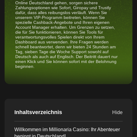
Online Deutschland gehen, sorgen sichere
Zahlungsoptionen wie Sofort, Giropay und Trustly
dafür, dass alles reibungslos verläuft. Wenn Sie
unserem VIP-Programm beitreten, können Sie
spezielle Cashback-Angebote und Ihren eigenen
Account Manager erhalten. Um Grenzen zu setzen,
die für Sie funktionieren, können Sie Tools für
verantwortungsvolles Spielen direkt von Ihrem
Dashboard aus verwenden. Ihre Fragen werden
schnell beantwortet, denn wir bieten 24 Stunden am
Tag, sieben Tage die Woche Support sowohl auf
Deutsch als auch auf Englisch. Der Beitritt dauert nur
einen Klick und Sie können sofort mit der Belohnung
beginnen.
Inhaltsverzeichnis
Hide
Willkommen im Millionaria Casino: Ihr Abenteuer
beginnt in Deutschland!