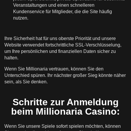
Veranstaltungen und einen schnelleren
Kundenservice für Mitglieder, die die Site häufig
nutzen.
Ihre Sicherheit hat für uns oberste Priorität und unsere
Website verwendet fortschrittliche SSL-Verschlüsselung,
um Ihre persönlichen und finanziellen Daten sicher zu
halten.
Wenn Sie Millionaria vertrauen, können Sie den
Unterschied spüren. Ihr nächster großer Sieg könnte näher
sein, als Sie denken.
Schritte zur Anmeldung
beim Millionaria Casino:
Wenn Sie unsere Spiele sofort spielen möchten, können