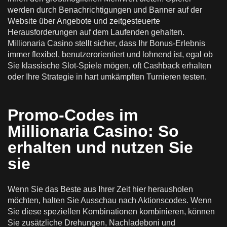
werden durch Benachrichtigungen und Banner auf der
Website über Angebote und zeitgesteuerte
Herausforderungen auf dem Laufenden gehalten.
Millionaria Casino stellt sicher, dass Ihr Bonus-Erlebnis
immer flexibel, benutzerorientiert und lohnend ist, egal ob
Sie klassische Slot-Spiele mögen, oft Cashback erhalten
oder Ihre Strategie in hart umkämpften Turnieren testen.
Promo-Codes im
Millionaria Casino: So
erhalten und nutzen Sie
sie
Wenn Sie das Beste aus Ihrer Zeit hier herausholen
möchten, halten Sie Ausschau nach Aktionscodes. Wenn
Sie diese speziellen Kombinationen kombinieren, können
Sie zusätzliche Drehungen, Nachladeboni und