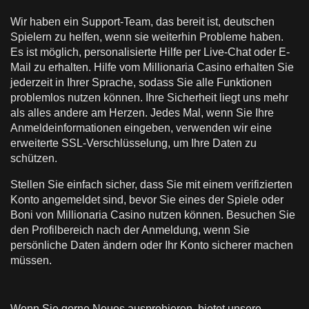
Wir haben ein Support-Team, das bereit ist, deutschen
Spielern zu helfen, wenn sie weiterhin Probleme haben.
Es ist möglich, personalisierte Hilfe per Live-Chat oder E-
Mail zu erhalten. Hilfe vom Millionaria Casino erhalten Sie
jederzeit in Ihrer Sprache, sodass Sie alle Funktionen
problemlos nutzen können. Ihre Sicherheit liegt uns mehr
als alles andere am Herzen. Jedes Mal, wenn Sie Ihre
Anmeldeinformationen eingeben, verwenden wir eine
erweiterte SSL-Verschlüsselung, um Ihre Daten zu
schützen.
Stellen Sie einfach sicher, dass Sie mit einem verifizierten
Konto angemeldet sind, bevor Sie eines der Spiele oder
Boni von Millionaria Casino nutzen können. Besuchen Sie
den Profilbereich nach der Anmeldung, wenn Sie
persönliche Daten ändern oder Ihr Konto sicherer machen
müssen.
Wenn Sie gerne Neues ausprobieren, bietet unsere