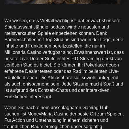
Wir wissen, dass Vielfalt wichtig ist, daher wächst unsere
Spielauswahl ständig, sodass wir die neuesten und
meistverkauften Spiele einbeziehen können. Dank
Partnerschaften mit Top-Studios sind wir in der Lage, neue
Inhalte und Funktionen bereitzustellen, die nur im
Millionaria Casino verfügbar sind. Erwähnenswert ist, dass
unsere Live-Dealer-Suite echtes HD-Streaming direkt von
seriösen Studios bietet. Sie können Ihr Pokerface gegen
erfahrene Dealer testen oder das Rad im beliebten Live-
Roulette drehen. Die Atmosphäre soll sowohl aufregend
als auch entspannend sein. Jede Sitzung macht Spaß und
ist aufgrund des Echtzeit-Chats und der interaktiven
Funktionen interessant.
Wenn Sie nach einem unschlagbaren Gaming-Hub
suchen, ist MoneyMaria Casino der beste Ort zum Spielen.
Für Action und Unterhaltung in einem sicheren und
freundlichen Raum ermöglichen unser sorgfältig