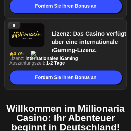
Fordern Sie Ihren Bonus an
6
Lizenz: Das Casino verfügt
über eine internationale
iGaming-Lizenz.
4.7
/5
Lizenz:
Internationales iGaming
Auszahlungszeit:
1-2 Tage
Fordern Sie Ihren Bonus an
Willkommen im Millionaria
Casino: Ihr Abenteuer
beginnt in Deutschland!