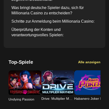
Was bringt deutsche Spieler dazu, sich für
Millionaria Casino zu entscheiden?
Schritte zur Anmeldung beim Millionaria Casino:
Überprüfung der Konten und
verantwortungsvolles Spielen:
So melden Sie sich beim Millionaria Casino für
deutsche Spieler an:
Häufige Anmeldeprobleme:
Top-Spiele
Alle anzeigen
Erhalten Sie Freispiele, Cashback und Turniere
im Millionaria Casino
Besondere Vorteile für Turniere:
Promo-Codes im Millionaria Casino: So erhalten
und nutzen Sie sie
Drive: Multiplier Mayhem
Habanero Joker Poker 5 Hand
Undying Passion
C
So verwenden Sie Gutscheincodes richtig:
Installieren Sie unsere mobile App, um Ihr