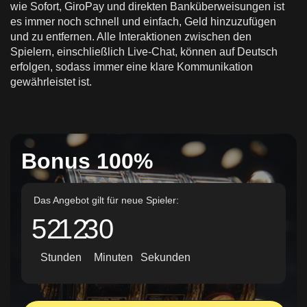
wie Sofort, GiroPay und direkten Banküberweisungen ist
es immer noch schnell und einfach, Geld hinzuzufügen
und zu entfernen. Alle Interaktionen zwischen den
Spielern, einschließlich Live-Chat, können auf Deutsch
erfolgen, sodass immer eine klare Kommunikation
gewährleistet ist.
Bonus 100%
Das Angebot gilt für neue Spieler:
52
12
29
Stunden
Minuten
Sekunden