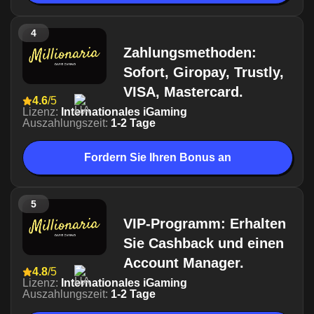
4
Zahlungsmethoden:
Sofort, Giropay, Trustly,
VISA, Mastercard.
4.6
/5
Lizenz:
Internationales iGaming
Auszahlungszeit:
1-2 Tage
Fordern Sie Ihren Bonus an
5
VIP-Programm: Erhalten
Sie Cashback und einen
Account Manager.
4.8
/5
Lizenz:
Internationales iGaming
Auszahlungszeit:
1-2 Tage