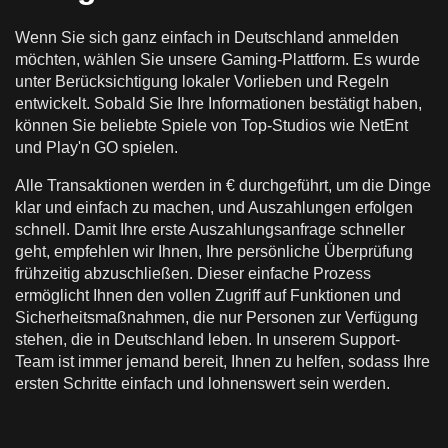
Wenn Sie sich ganz einfach in Deutschland anmelden
möchten, wählen Sie unsere Gaming-Plattform. Es wurde
unter Berücksichtigung lokaler Vorlieben und Regeln
entwickelt. Sobald Sie Ihre Informationen bestätigt haben,
können Sie beliebte Spiele von Top-Studios wie NetEnt
und Play'n GO spielen.
Alle Transaktionen werden in € durchgeführt, um die Dinge
klar und einfach zu machen, und Auszahlungen erfolgen
schnell. Damit Ihre erste Auszahlungsanfrage schneller
geht, empfehlen wir Ihnen, Ihre persönliche Überprüfung
frühzeitig abzuschließen. Dieser einfache Prozess
ermöglicht Ihnen den vollen Zugriff auf Funktionen und
Sicherheitsmaßnahmen, die nur Personen zur Verfügung
stehen, die in Deutschland leben. In unserem Support-
Team ist immer jemand bereit, Ihnen zu helfen, sodass Ihre
ersten Schritte einfach und lohnenswert sein werden.