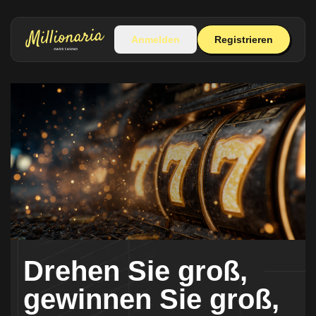
Anmelden
Registrieren
Drehen Sie groß,
gewinnen Sie groß,