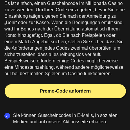
Es ist einfach, einen Gutscheincode im Millionaria Casino
zu verwenden. Um Ihren Code einzugeben, bevor Sie eine
Einzahlung tätigen, gehen Sie nach der Anmeldung zu
„Boni“ oder zur Kasse. Wenn die Bedingungen erfüllt sind,
wird Ihr Bonus nach der Übermittlung automatisch Ihrem
Konto hinzugefügt. Egal, ob Sie nach Freispielen oder
einem Match-Angebot suchen, stellen Sie sicher, dass Sie
die Anforderungen jedes Codes zweimal überprüfen, um
sicherzustellen, dass alles reibungslos verläuft.
Beispielsweise erfordern einige Codes möglicherweise
eine Mindesteinzahlung, während andere möglicherweise
nur bei bestimmten Spielen im Casino funktionieren.
Promo-Code anfordern
Sie können Gutscheincodes in E-Mails, in sozialen
Medien und auf unserer Aktionsseite erhalten.